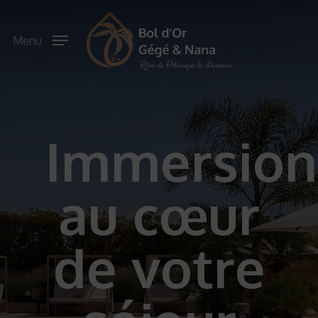
Skip
to
main
Menu
content
Immersion
au cœur
de votre