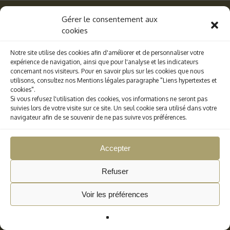
Gérer le consentement aux
cookies
facebook
Notre site utilise des cookies afin d'améliorer et de personnaliser votre
expérience de navigation, ainsi que pour l'analyse et les indicateurs
concernant nos visiteurs. Pour en savoir plus sur les cookies que nous
utilisons, consultez nos Mentions légales paragraphe "Liens hypertextes et
cookies".
Mail :
contact@boldorgegenana.fr
- Tél. :
09 82
Si vous refusez l'utilisation des cookies, vos informations ne seront pas
39 00 09
suivies lors de votre visite sur ce site. Un seul cookie sera utilisé dans votre
Annabelle :
06 60 61 93 34
| Julien :
06 66 48
navigateur afin de se souvenir de ne pas suivre vos préférences.
39 04
.................................................................
Accepter
Gestion des cookies
|
Crédits et Mentions
légales
|
Conditions Générales de Vente
Refuser
Une réalisation
AB6NET
© 2026 Rêve de Pétanque et d'Evasion.
Voir les préférences