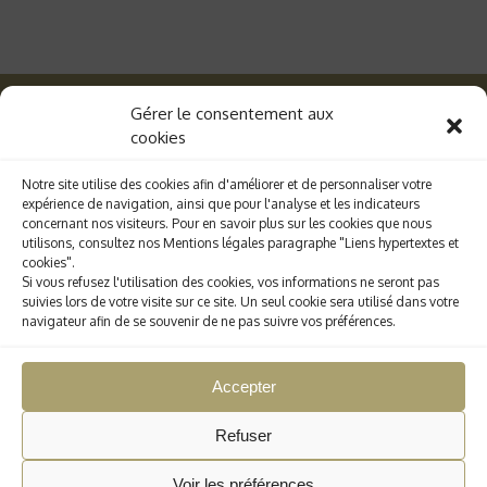
Gérer le consentement aux
cookies
facebook
Notre site utilise des cookies afin d'améliorer et de personnaliser votre
expérience de navigation, ainsi que pour l'analyse et les indicateurs
concernant nos visiteurs. Pour en savoir plus sur les cookies que nous
utilisons, consultez nos Mentions légales paragraphe "Liens hypertextes et
cookies".
Mail :
contact@boldorgegenana.fr
- Tél. :
09 82
Si vous refusez l'utilisation des cookies, vos informations ne seront pas
39 00 09
suivies lors de votre visite sur ce site. Un seul cookie sera utilisé dans votre
Annabelle :
06 60 61 93 34
| Julien :
06 66 48
navigateur afin de se souvenir de ne pas suivre vos préférences.
39 04
.................................................................
Accepter
Gestion des cookies
|
Crédits et Mentions
légales
|
Conditions Générales de Vente
Refuser
Une réalisation
AB6NET
© 2026 Rêve de Pétanque et d'Evasion.
Voir les préférences